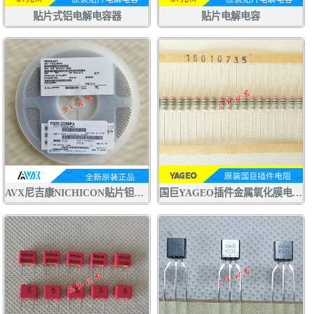
贴片式铝电解电容器
贴片电解电容
AVX尼吉康NICHICON贴片钽电容F920J226MPA 22UF6.3V P型0805
国巨YAGEO插件金属氧化膜电阻RSF