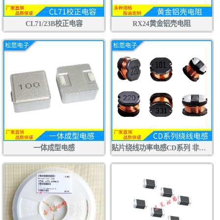
CL71/23B校正电容
RX24黄金铝壳电阻
一体成型电感
贴片绕线功率电感CD系列 非屏蔽