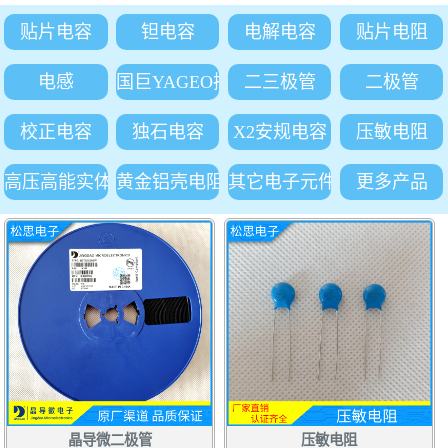
贴片电容
钽电容
电解电容
贴片电阻
电感
国巨YAGEO插件电阻
二三极管
二极管
校正电容
独石电容
X2安规电容
压敏电阻
高压高能实体吸收电阻
黄金铝壳电阻
其它电子元件
更多产品
晶导微二极管
压敏电阻