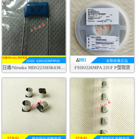
日通/Nitsuko MDS22J103K630V CBB电容 聚丙烯 聚酯膜 涤纶 金属膜 电容
F920J226MPA 22UF P型现货