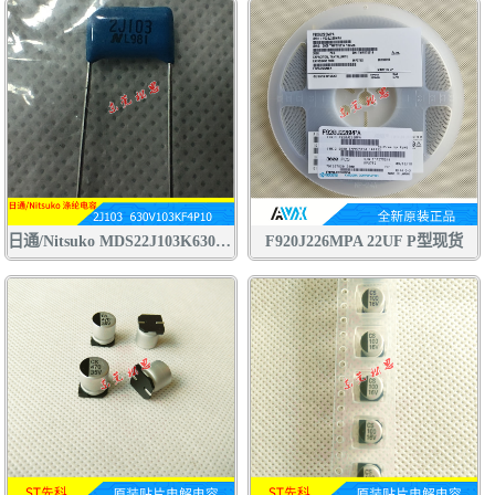
日通/Nitsuko MDS22J103K630V CBB电容 聚丙烯 聚酯膜 涤纶 金属膜 电容
F920J226MPA 22UF P型现货