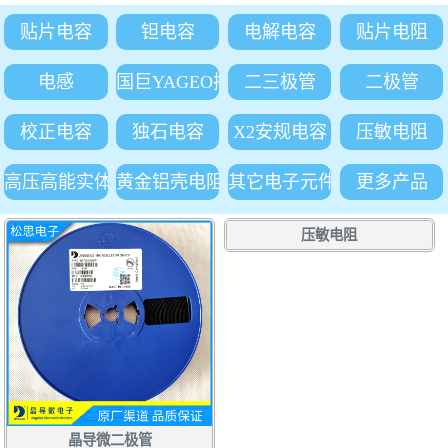
贴片电容
钽电容
电解电容
贴片电阻
电感
国巨YAGEO插件电阻
二三极管
二极管
校正电容
独石电容
X2安规电容
压敏电阻
高压高能实体吸收电阻
黄金铝壳电阻
其它电子元件
更多产品
压敏电阻
晶导微二极管