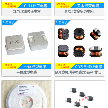
CL71/23B校正电容
RX24黄金铝壳电阻
一体成型电感
贴片绕线功率电感CD系列 非屏蔽