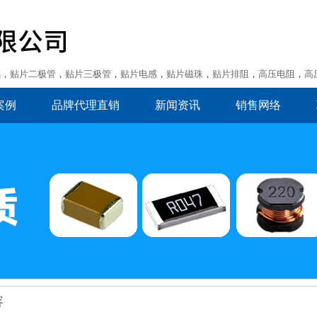
感
，
贴片二极管
，
贴片三极管
，
贴片电感
，
贴片磁珠
，
贴片排阻
，
高压电阻
，
高
案例
品牌代理直销
新闻资讯
销售网络
容