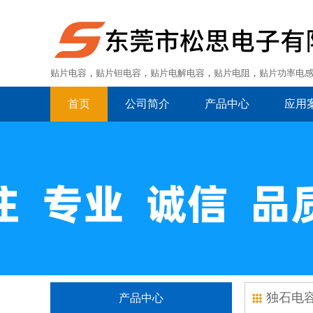
贴片电容
，
贴片钽电容
，
贴片电解电容
，
贴片电阻
，
贴片功率电
首页
公司简介
产品中心
应用
独石电
产品中心