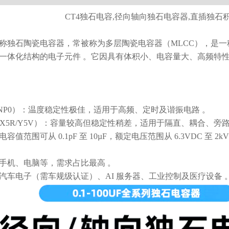
CT4独石电容,径向轴向独石电容器,直插独石
称‌独石陶瓷电容器‌，常被称为‌多层陶瓷电容器（MLCC）‌，
一体化结构的电子元件 。它因具有‌体积小、电容量大、高频特
0G/NP0）‌：温度稳定性极佳，适用于高频、定时及谐振电路 。
X7R/X5R/Y5V）‌：容量较高但稳定性稍差，适用于隔直、耦合、旁路
电容值范围可从 0.1pF 至 10µF，额定电压范围从 6.3VDC 至 2kVD
‌：手机、电脑等，需求占比最高 。
：汽车电子（需车规级认证）、AI 服务器、工业控制及医疗设备 。‌