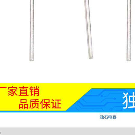
独石电容
：