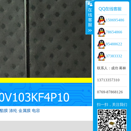
150695486
78654866
95488622
37383332
联系人：成功 蒋林
13713357310
0769-87868126
扫一扫，关注我们
烯 聚酯膜 涤纶 金属膜 电容