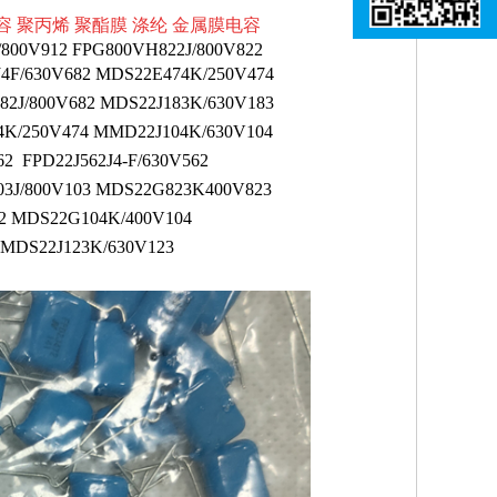
 CBB电容 聚丙烯 聚酯膜 涤纶 金属膜电容
/800V912
FPG800VH822J/800V822
J4F/630V682
MDS22E474K/250V474
82J/800V682
MDS22J183K/630V183
4K/250V474
MMD22J104K/630V104
562
FPD22J562J4-F/630V562
3J/800V103
MDS22G823K400V823
72
MDS22G104K/400V104
MDS22J123K/630V123