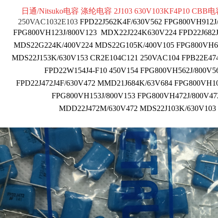
日通/Nitsuko电容 涤纶电容 2J103 630V103KF4P10
250VAC1032E103
FPD22J562K4F/630V562
FPG800VH912J
FPG800VH123J/800V123
MDX22J224K630V224
FPD22J682
MDS22G224K/400V224
MDS22G105K/400V105
FPG800VH6
MDS22J153K/630V153
CR2E104C121 250VAC104
FPB22E47
FPD22W154J4-F10 450V154
FPG800VH562J/800V
FPD22J472J4F/630V472
MMD21J684K/63V684
FPG800VH10
FPG800VH153J/800V153
FPG800VH472J/800V4
MDD22J472M/630V472
MDS22J103K/630V103