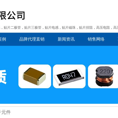
感
，
贴片二极管
，
贴片三极管
，
贴片电感
，
贴片磁珠
，
贴片排阻
，
高压电阻
，
高
案例
品牌代理直销
新闻资讯
销售网络
子元件