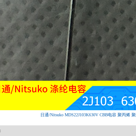
日通/Nitsuko MDS22J103K630V CBB电容 聚丙
：